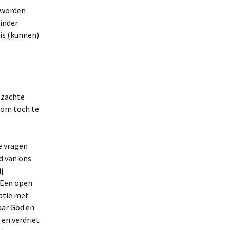
r worden
inder
is (kunnen)
n zachte
n om toch te
e vragen
d van ons
j
 Een open
latie met
aar God en
en verdriet