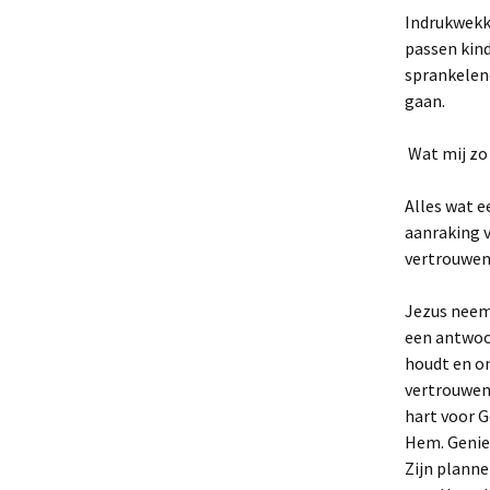
Indrukwekke
passen kin
sprankelen
gaan.
Wat mij zo 
Alles wat e
aanraking v
vertrouwen
Jezus neemt
een antwoo
houdt en on
vertrouwen
hart voor G
Hem. Geniet
Zijn planne