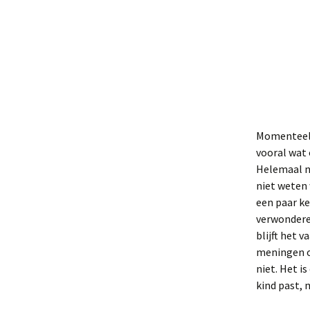
Momenteel 
vooral wat
Helemaal ni
niet weten 
een paar ke
verwonderen
blijft het 
meningen o
niet. Het i
kind past, 