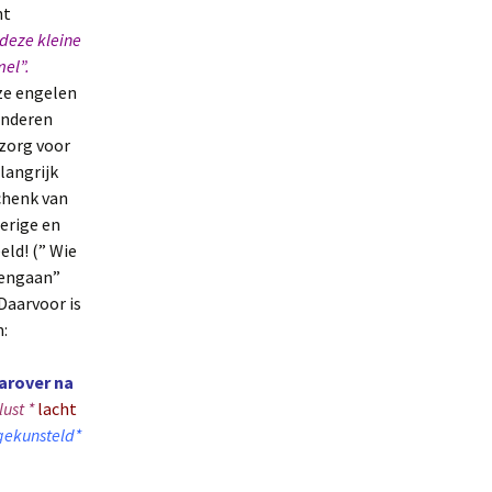
ht
 deze kleine
mel”.
ze engelen
inderen
 zorg voor
langrijk
chenk van
erige en
eld! (” Wie
nengaan”
Daarvoor is
:
arover na
ust *
lacht
gekunsteld*