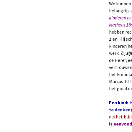
We kunnen 
belangrijk 
kinderen ne
Matheus 18
hebben rech
zien. Hij s
kinderen he
werk. Zij
zij
de Here”, e
vertrouwen
het koninkr
Marcus 10:1
het goed om
Een kind:
i
te denken)
als het blij 
is eenvoud