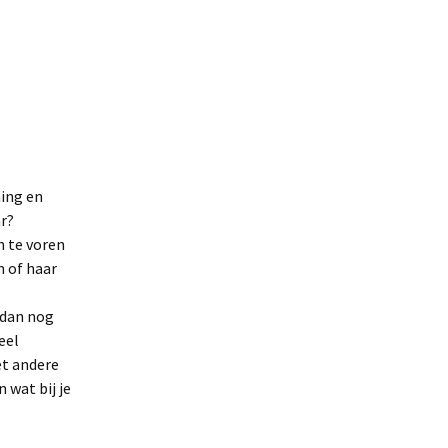
ing en
r?
n te voren
 of haar
 dan nog
eel
et andere
 wat bij je