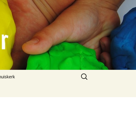
Zoeken
huiskerk
naar:
nderen
n
en
t is