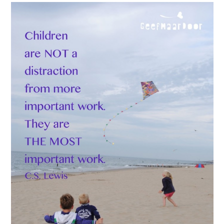
menwerken
 op avontuur met
 – dag 3
Gezinsmomenten e
gezinssfeer, bouwe
relaties
s genieten
 op avontuur met
halen
 – escaperoom
ting
Feesten en viering
 workshop
eroom ‘Van Mozes
Angst en griezelen
Jezus’ onderbouw
tijd
Bijbeltekst kaartjes
eroom ‘Van Mozes
bij een kijktafel
inderen
Jezus’ bovenbouw
lezen uit de