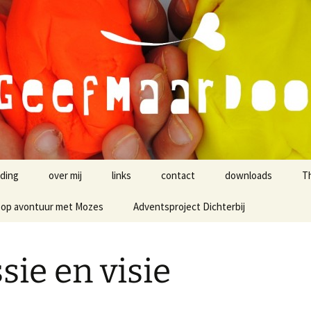
oeding
door
ding
over mij
links
contact
downloads
T
ouder bij
 op avontuur met Mozes
links op het gebied van
Adventsproject Dichterbij
Gebed voor mijn ki
ding
geloofsopvoeding
 op avontuur met
Gezinsmomenten
ten
 – dag 1
‘Appeltje eitje?!’ Va
sie en visie
Pasen tot Pinkster
en
 op avontuur met
t
 – dag 2
gezinsmomenten ‘da
niet eerlijk!’