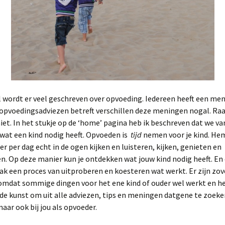
wordt er veel geschreven over opvoeding. Iedereen heeft een men
 opvoedingsadviezen betreft verschillen deze meningen nogal. Raa
et. In het stukje op de ‘home’ pagina heb ik beschreven dat we va
wat een kind nodig heeft. Opvoeden is
tijd
nemen voor je kind. Hem
er per dag echt in de ogen kijken en luisteren, kijken, genieten en
. Op deze manier kun je ontdekken wat jouw kind nodig heeft. En
vaak een proces van uitproberen en koesteren wat werkt. Er zijn zov
mdat sommige dingen voor het ene kind of ouder wel werkt en h
s de kunst om uit alle adviezen, tips en meningen datgene te zoeken
maar ook bij jou als opvoeder.