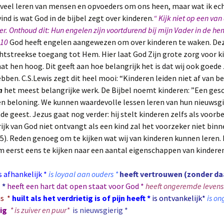
veel leren van mensen en opvoeders om ons heen, maar wat ik ec
vind is wat God in de bijbel zegt over kinderen.
“ Kijk niet op een van
er. Onthoud dit: Hun engelen zijn voortdurend bij mijn Vader in de he
:10
God heeft engelen aangewezen om over kinderen te waken. De
tstreekse toegang tot Hem. Hier laat God Zijn grote zorg voor k
chat hen hoog. Dit geeft aan hoe belangrijk het is dat wij ook goede
bben. C.S.Lewis zegt dit heel mooi: “Kinderen leiden niet af van be
n
het meest belangrijke werk. De Bijbel noemt kinderen: ”Een ges
en beloning. We kunnen waardevolle lessen leren van hun nieuwsgi
de geest.
Jezus gaat nog verder: hij stelt kinderen zelfs als voorbe
ijk van God niet ontvangt als een kind zal het voorzeker niet bin
5). Reden genoeg om te kijken wat wij van kinderen kunnen leren. 
 eerst eens te kijken naar een aantal eigenschappen van kinderen
s afhankelijk *
is loyaal aan ouders *
heeft vertrouwen (zonder da
 *
heeft een hart dat open staat voor God *
heeft ongeremde levensl
is *
huilt als het verdrietig is of pijn heeft *
is ontvankelijk*
is on
ig
* is zuiver en puur*
is nieuwsgierig *